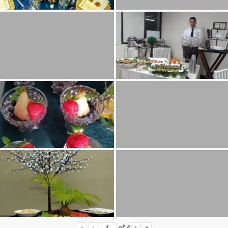
«
‹
of
4
›
»