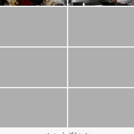
«
‹
of
4
›
»