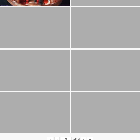
«
‹
of
4
›
»