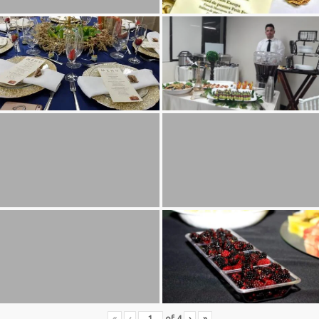
«
‹
of
4
›
»